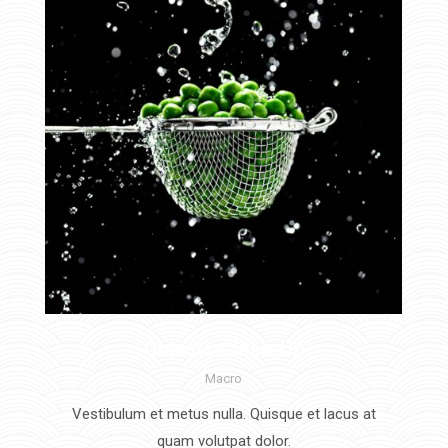
Objects Close-Up
Macro
Vestibulum et metus nulla. Quisque et lacus at
quam volutpat dolor.