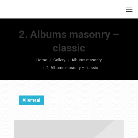
2. Albums masonry –
classic
Je bent hier:
Home
Gallery
Albums masonry
2. Albums masonry – classic
Allemaal
Macro
Objects
People