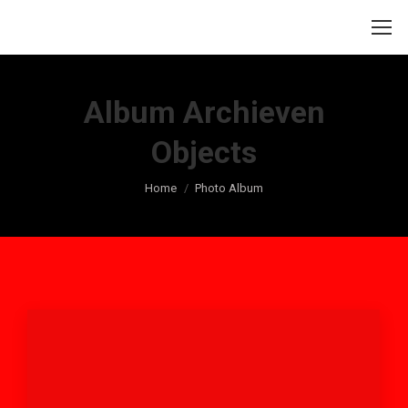
Album Archieven
Objects
Je bent hier:
Home
Photo Album