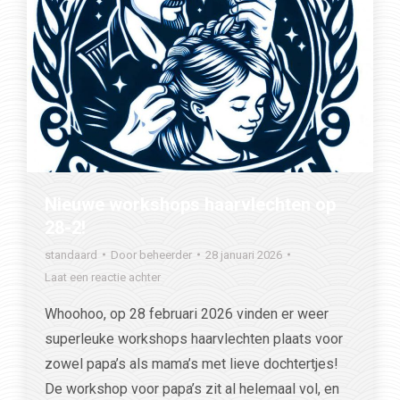
Nieuwe workshops haarvlechten op
28-2!
standaard
Door
beheerder
28 januari 2026
Laat een reactie achter
Whoohoo, op 28 februari 2026 vinden er weer
superleuke workshops haarvlechten plaats voor
zowel papa’s als mama’s met lieve dochtertjes!
De workshop voor papa’s zit al helemaal vol, en