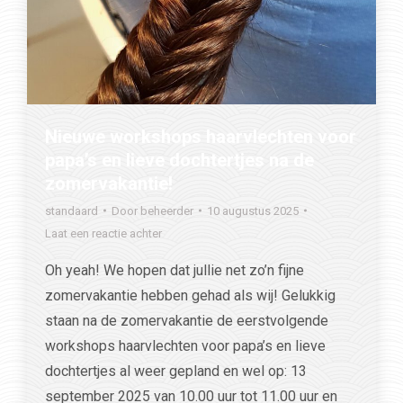
Nieuwe workshops haarvlechten voor
papa’s en lieve dochtertjes na de
zomervakantie!
standaard
Door
beheerder
10 augustus 2025
Laat een reactie achter
Oh yeah! We hopen dat jullie net zo’n fijne
zomervakantie hebben gehad als wij! Gelukkig
staan na de zomervakantie de eerstvolgende
workshops haarvlechten voor papa’s en lieve
dochtertjes al weer gepland en wel op: 13
september 2025 van 10.00 uur tot 11.00 uur en