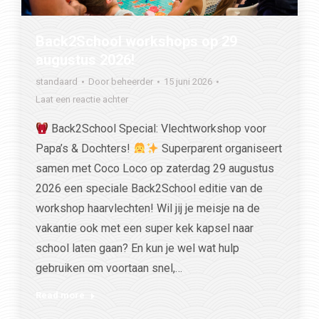
Back2School workshops op 29
augustus 2026!
standaard
Door
beheerder
15 juni 2026
Laat een reactie achter
Back2School Special: Vlechtworkshop voor
Papa’s & Dochters!
Superparent organiseert
samen met Coco Loco op zaterdag 29 augustus
2026 een speciale Back2School editie van de
workshop haarvlechten! Wil jij je meisje na de
vakantie ook met een super kek kapsel naar
school laten gaan? En kun je wel wat hulp
gebruiken om voortaan snel,…
Read more