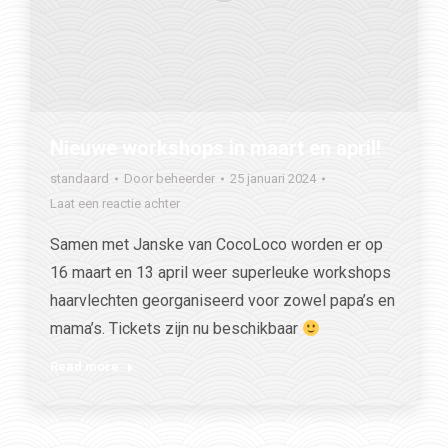
Nieuwe workshops in maart en april!
standaard
Door
beheerder
25 januari 2024
Laat een reactie achter
Samen met Janske van CocoLoco worden er op
16 maart en 13 april weer superleuke workshops
haarvlechten georganiseerd voor zowel papa’s en
mama’s. Tickets zijn nu beschikbaar
Read more