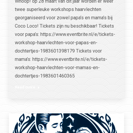
Whoop! op 28 maart van dit jaar worden er weer
twee superleuke workshops haarvlechten
georganiseerd voor zowel papa’s en mama’s bij
Coco Loco! Tickets zijn nu beschikbaar! Tickets
voor papa’s: https://www.eventbrite.nl/e/tickets-
workshop-haarvlechten-voor-papas-en-
dochtertjes-1983601398179 Tickets voor
mama’s: https://www.eventbrite.nl/e/tickets-
workshop-haarvlechten-voor-mamas-en-
dochtertjes-1983601460365
Read more