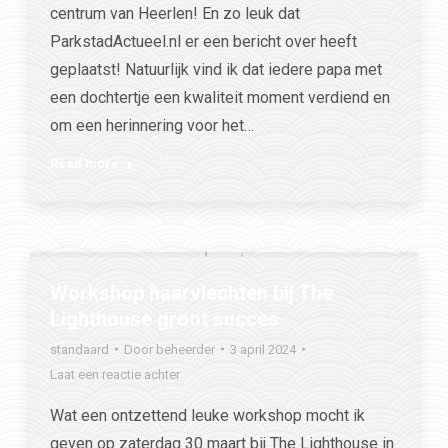
centrum van Heerlen! En zo leuk dat
ParkstadActueel.nl er een bericht over heeft
geplaatst! Natuurlijk vind ik dat iedere papa met
een dochtertje een kwaliteit moment verdiend en
om een herinnering voor het…
Read more
Workshop haarvlechten bij The
Lighthouse groot succes
standaard
Door
beheerder
3 april 2024
Laat een reactie achter
Wat een ontzettend leuke workshop mocht ik
geven op zaterdag 30 maart bij The Lighthouse in