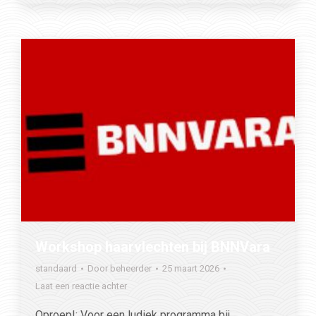
Workshop haarvlechten bij BNNVara
standaard
Door
beheerder
25 maart 2026
Laat een reactie achter
Oproep!: Voor een ludiek programma bij