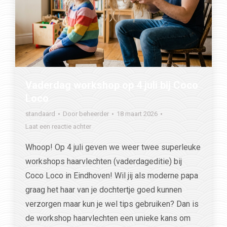
Vaderdag workshop op 4 juli bij Coco
Loco
standaard
Door
beheerder
18 maart 2026
Laat een reactie achter
Whoop! Op 4 juli geven we weer twee superleuke
workshops haarvlechten (vaderdageditie) bij
Coco Loco in Eindhoven! Wil jij als moderne papa
graag het haar van je dochtertje goed kunnen
verzorgen maar kun je wel tips gebruiken? Dan is
de workshop haarvlechten een unieke kans om