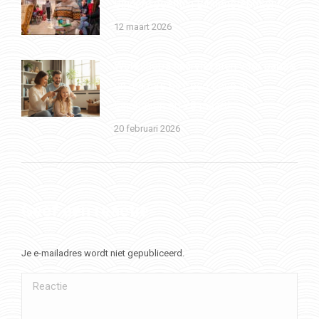
Binnenspeeltuin Binnenstebuiten!
12 maart 2026
Workshops haarvlechten voor papa’s
en mama’s bij Coco Loco in
Eindhoven op 28 maart!
20 februari 2026
Geef een reactie
Je e-mailadres wordt niet gepubliceerd.
Reactie