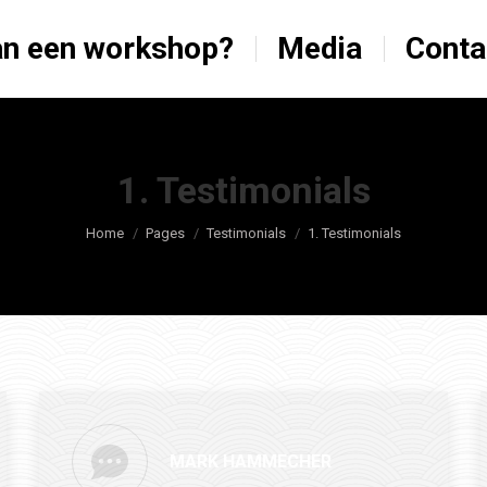
n een workshop?
Media
Conta
1. Testimonials
Je bent hier:
Home
Pages
Testimonials
1. Testimonials
MARK HAMMECHER