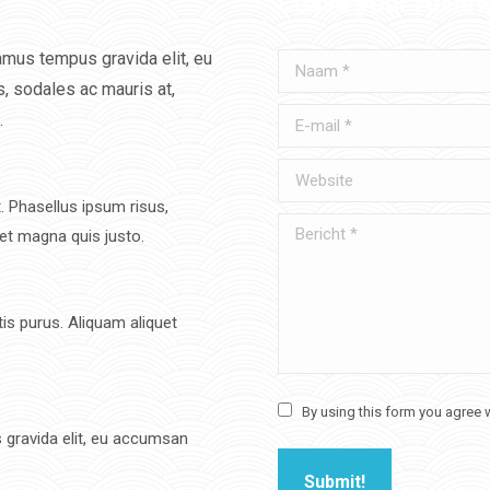
Leave your revie
amus tempus gravida elit, eu
Naam *
, sodales ac mauris at,
E-mail *
.
Website
. Phasellus ipsum risus,
Bericht *
et magna quis justo.
is purus. Aliquam aliquet
By using this form you agree w
 gravida elit, eu accumsan
Submit!