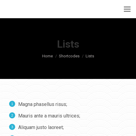
Lists
Je bent hier:
Home
Shortcodes
Lists
Magna phasellus risus;
Mauris ante a mauris ultrices;
Aliquam justo laoreet;