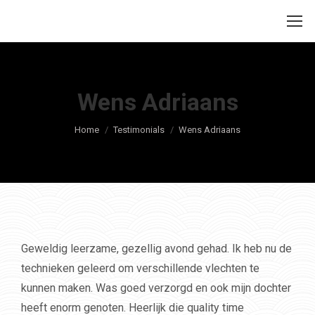
Wens Adriaans
Je bent hier:
Home
Testimonials
Wens Adriaans
Geweldig leerzame, gezellig avond gehad. Ik heb nu de
technieken geleerd om verschillende vlechten te
kunnen maken. Was goed verzorgd en ook mijn dochter
heeft enorm genoten. Heerlijk die quality time